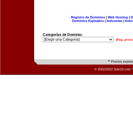
Registro de Dominios
|
Web Hosting
|
D
Dominios Expirados
|
Industrias
|
Indu
Categorías de Dominio:
[Pág. princi
** Precios expre
© 2002/2022 Solo10.com