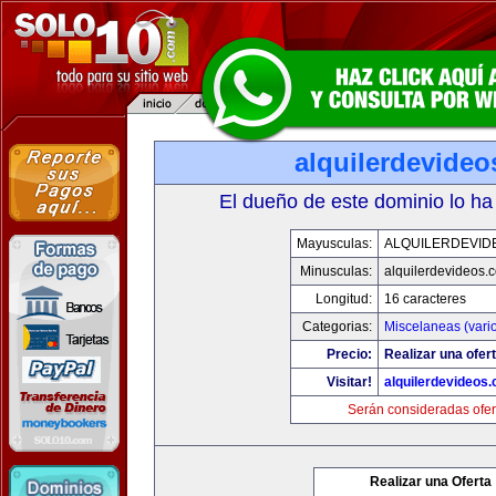
alquilerdevide
El dueño de este dominio lo ha
Mayusculas:
ALQUILERDEVID
Minusculas:
alquilerdevideos.
Longitud:
16 caracteres
Categorias:
Miscelaneas (vari
Precio:
Realizar una ofert
Visitar!
alquilerdevideos
Serán consideradas ofer
Realizar una Oferta