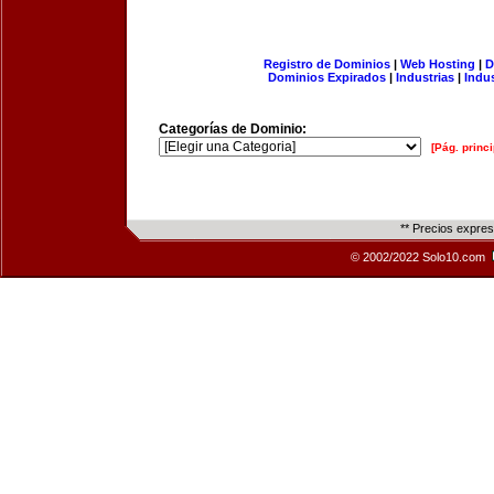
Registro de Dominios
|
Web Hosting
|
D
Dominios Expirados
|
Industrias
|
Indu
Categorías de Dominio:
[Pág. princi
** Precios expre
© 2002/2022 Solo10.com