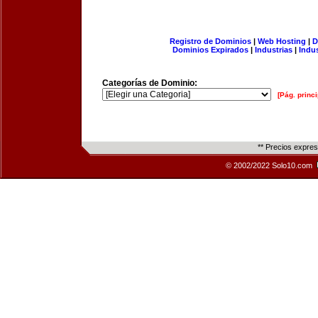
Registro de Dominios
|
Web Hosting
|
D
Dominios Expirados
|
Industrias
|
Indu
Categorías de Dominio:
[Pág. princi
** Precios expre
© 2002/2022 Solo10.com