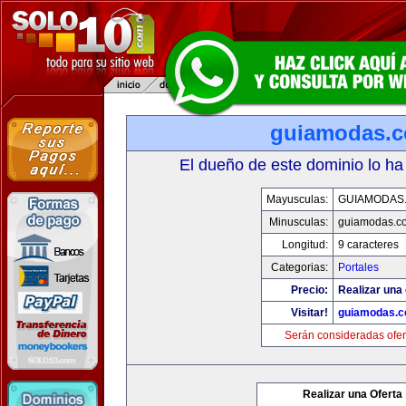
guiamodas.
El dueño de este dominio lo ha
Mayusculas:
GUIAMODAS
Minusculas:
guiamodas.c
Longitud:
9 caracteres
Categorias:
Portales
Precio:
Realizar una 
Visitar!
guiamodas.
Serán consideradas ofer
Realizar una Oferta