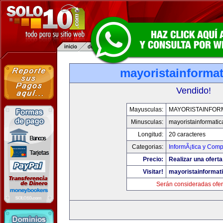
mayoristainforma
Vendido!
Mayusculas:
MAYORISTAINFOR
Minusculas:
mayoristainformati
Longitud:
20 caracteres
Categorias:
InformÃ¡tica y Comp
Precio:
Realizar una oferta
Visitar!
mayoristainformat
Serán consideradas ofer