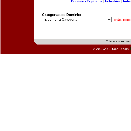
Dominios Expirados
|
Industrias
|
Indu
Categorías de Dominio:
[Pág. princi
** Precios expre
© 2002/2022 Solo10.com