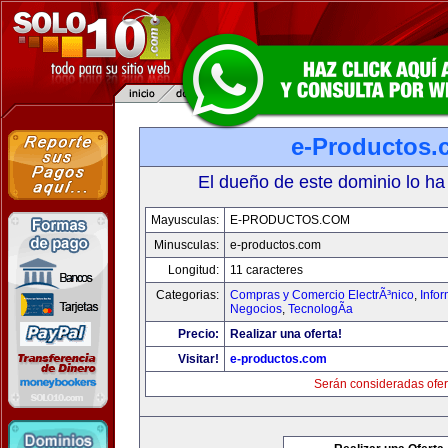
e-Productos.
El dueño de este dominio lo ha
Mayusculas:
E-PRODUCTOS.COM
Minusculas:
e-productos.com
Longitud:
11 caracteres
Categorias:
Compras y Comercio ElectrÃ³nico
,
Info
Negocios
,
TecnologÃ­a
Precio:
Realizar una oferta!
Visitar!
e-productos.com
Serán consideradas ofer