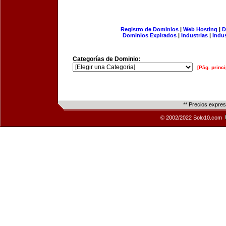
Registro de Dominios
|
Web Hosting
|
D
Dominios Expirados
|
Industrias
|
Indu
Categorías de Dominio:
[Pág. princi
** Precios expre
© 2002/2022 Solo10.com