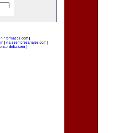
eninformatica.com
|
om
|
viajesempresariales.com
|
sencordoba.com
|