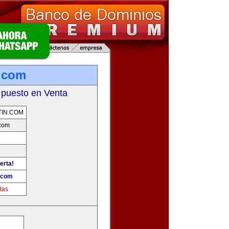
.com
 puesto en Venta
IN.COM
.com
erta!
.com
tas