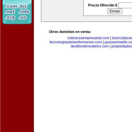
Precio Ofrecido $
Otros dominios en venta:
cobranzaempresarial.com
|
licenciatura
tecnologiasdelainformacion.com
|
guiasanmartin.c
desfilesdemodelos.com
|
propiedade